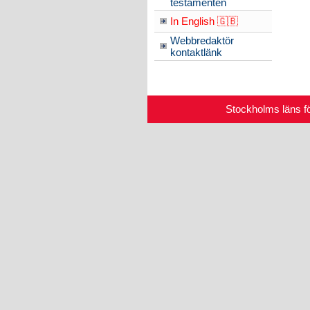
testamenten
In English 🇬🇧
Webbredaktör
kontaktlänk
Stockholms läns f