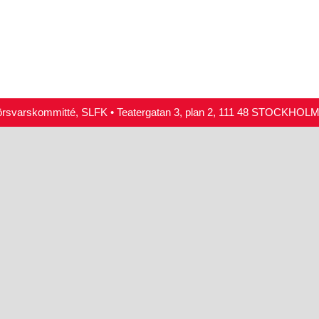
örsvarskommitté, SLFK • Teatergatan 3, plan 2, 111 48 STOCKHOLM