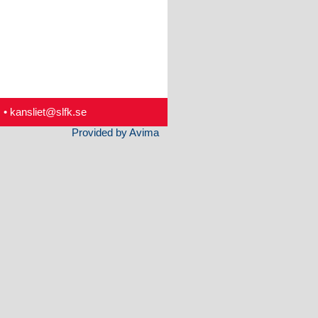
 •
kansliet@slfk.se
Provided by Avima